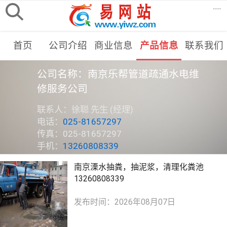
....
首页
公司介绍
商业信息
产品信息
联系我们
公司名称：南京乐帮管道疏通水电维
修服务公司
联系人：徐聪 先生 (经理)
电话：
025-81657297
传真：025-81657297
手机：
13260808339
南京溧水抽粪，抽泥浆，清理化粪池
13260808339
发布时间：2026年08月07日