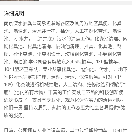
详细说明
南京溧水抽粪公司承担着城各区及其周遍地区粪便、化粪
池、隔油池、污水井清掏、抽运，人工掏挖化粪池、隔油
池、污 水井，（清井底）污水的清运工作。化粪池清理、砖
砌化粪池、化粪池清掏、隔油池清理、抽粪、化粪池、钢
筋、砼化粪池、化粪池设计、玻璃钢化粪池、不锈钢化粪
池、隔油池.本公司备有解放东风4.5吨抽车、130型抽车、
1041型环卫车队，专业从事化粪池、隔油池、污水井、地下
室排污池等定期护理、清理、清运、保洁服务。可对（1*－
10*）化粪池进行机械抽取，人工清掏、维修改造和彻底“清
底”（池内所有污物）丰富的工作实践与不断的科技创新使
逐步形成了一支具有专业化、规范化运输实力的清运团队。
他们一贯 坚持以周到、热情的工作态度为社会各界提供*优
质的服务。
目前，公司拥有专业清运车辆，其中包括解放抽车、1041抽