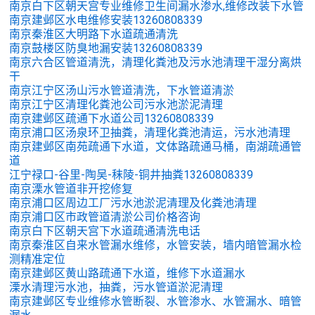
南京白下区朝天宫专业维修卫生间漏水渗水,维修改装下水管
南京建邺区水电维修安装13260808339
南京秦淮区大明路下水道疏通清洗
南京鼓楼区防臭地漏安装13260808339
南京六合区管道清洗，清理化粪池及污水池清理干湿分离烘
干
南京江宁区汤山污水管道清洗，下水管道清淤
南京江宁区清理化粪池公司污水池淤泥清理
南京建邺区疏通下水道公司13260808339
南京浦口区汤泉环卫抽粪，清理化粪池清运，污水池清理
南京建邺区南苑疏通下水道，文体路疏通马桶，南湖疏通管
道
江宁禄口-谷里-陶吴-秣陵-铜井抽粪13260808339
南京溧水管道非开挖修复
南京浦口区周边工厂污水池淤泥清理及化粪池清理
南京浦口区市政管道清淤公司价格咨询
南京白下区朝天宫下水道疏通清洗电话
南京秦淮区自来水管漏水维修，水管安装，墙内暗管漏水检
测精准定位
南京建邺区黄山路疏通下水道，维修下水道漏水
溧水清理污水池，抽粪，污水管道淤泥清理
南京建邺区专业维修水管断裂、水管渗水、水管漏水、暗管