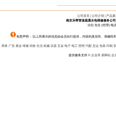
公司首页
|
公司介绍
|
产品展
南京乐帮管道疏通水电维修服务公司
徐聪
先生 (经理) 电话：
免责声明： 以上所展示的信息由会员自行提供，内容的真实性、准确性
商务
广告
展会
维修
回收
生活
机械
仪器
五金
电子
电工
照明
汽配
交运
包装
印刷
提供服务支持 ©
企业录
易网站
企