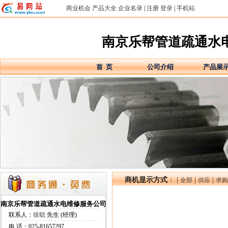
商业机会
产品大全
企业名录
|
注册
登录
|
手机站
网址：njleba
南京乐帮管道疏通水
首 页
公司介绍
产品展
商机显示方式
： |
|
|
全部
供应
求购
南京乐帮管道疏通水电维修服务公司
联系人：
徐聪
先生 (经理)
电 话：025-81657297