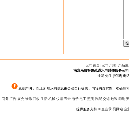
公司首页
|
公司介绍
|
产品展
南京乐帮管道疏通水电维修服务公司
徐聪
先生 (经理) 电话：
免责声明： 以上所展示的信息由会员自行提供，内容的真实性、准确性
商务
广告
展会
维修
回收
生活
机械
仪器
五金
电子
电工
照明
汽配
交运
包装
印刷
提供服务支持 ©
企业录
易网站
企